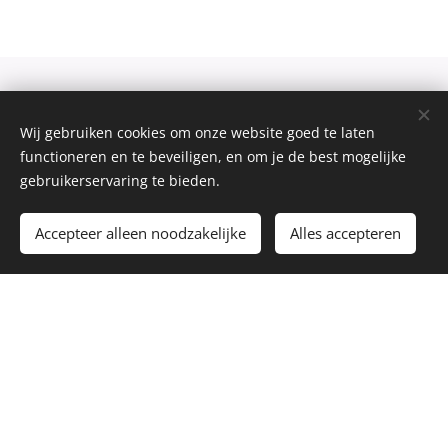
Diensten
Wij gebruiken cookies om onze website goed te laten
functioneren en te beveiligen, en om je de best mogelijke
gebruikerservaring te bieden.
Accepteer alleen noodzakelijke
Alles accepteren
Copywriti
Teksten
Vertaling
ng
nalezen &
en
verbetere
Ik schrijf
Ik vertaal
teksten
i
n het
bestaande
n
Nederlands en
teksten
naar