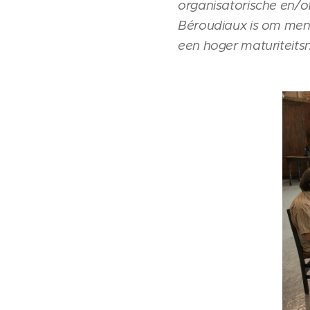
organisatorische en/of
Béroudiaux is om mens
een hoger maturiteitsn