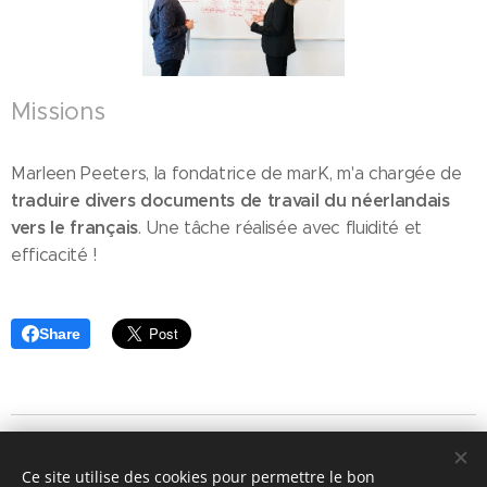
Missions
Marleen Peeters, la fondatrice de marK, m'a chargée de
traduire divers documents de travail du néerlandais
vers le français
. Une tâche réalisée avec fluidité et
efficacité !
Share
© 2025 Lavinia Sincovits
Ce site utilise des cookies pour permettre le bon
"No matter what people tell you, words and ideas can change