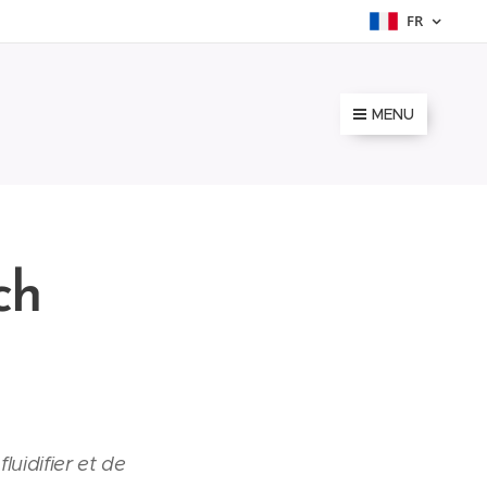
FR
MENU
ch
uidifier et de